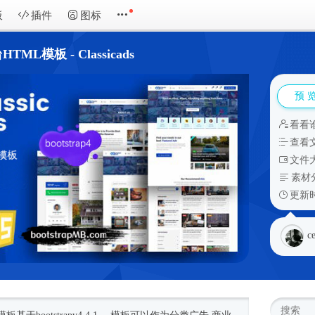
板
插件
图标
L模板 - Classicads
预 
看看
查看
文件大
素材
更新时
c