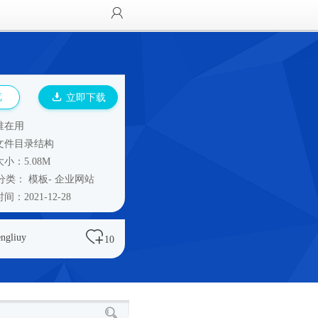
览
立即下载
谁在用
文件目录结构
小：5.08M
分类：
模板
-
企业网站
间：2021-12-28
engliuy
10